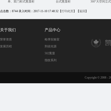
单、双门柜式熏显柜
台式熏显柜
360°大空间立
点击数：8744 录入时间：2017-11-10 17:48:32【
打印此页
】【
返回
】
关于我们
产品中心
荣誉资质
枪弹实验室
发展历程
刑侦光源
502熏显
指纹系列
Copyright © 2008 - 20