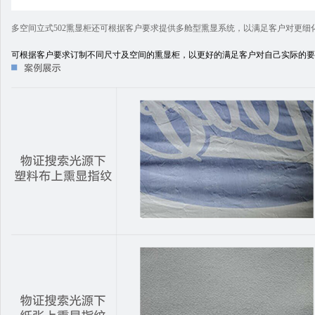
多空间立式502熏显柜还可根据客户要求提供多舱型熏显系统，以满足客户对更
可根据客户要求订制不同尺寸及空间的熏显柜，以更好的满足客户对自己实际的要