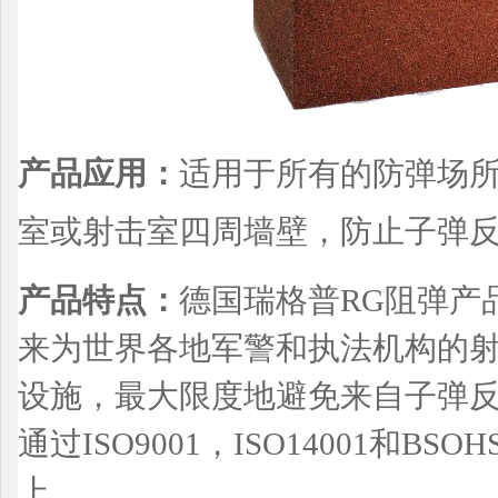
产品应用：
适用于所有的防弹场
室或射击室四周墙壁，防止子弹
产品特点：
德国瑞格普
RG
阻弹产
来为世界各地军警和执法机构的
设施，最大限度地避免来自子弹
通过
ISO9001
，
ISO14001
和
BSOHS
上。