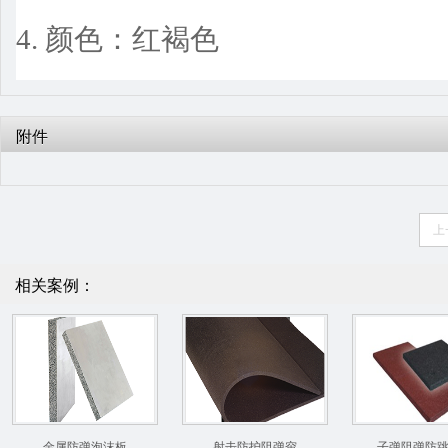
4. 颜色：红褐色
附件
上
相关案例：
金属防弹泡沫板
射击防护阻弹帘
子弹阻弹防